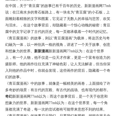
在中国，关于"青豆腐"的故事已有千百年的历史。新新漫画网77mh
说：在江南水乡的青石板路上，有一块名为"青豆腐"的小石板，上
面雕刻着精致的文字和图案，它见证了无数人的幸福与悲苦、欢笑
与泪水。，在这个故事背后，却隐藏着一个惊心动魄的秘密：青豆
腐中的文字记录了古代的历史，每一页都承载着一个时代的记忆。
《青豆腐漫画》的故事，则以"青豆腐漫画"为载体，将这历史与奇
幻融为一体，以一种别具一格的视角，讲述了一个关于故事、创意
和想象力的世界。
新新漫画
新新漫画网77mh以为：在这个世界
上，有一个人物，他不仅是一位天才作家，更是一个富有创造力的
摄影师。他的画作往往充满了神秘色彩，让人无法解读，但当你深
入到他的作品中时，你就会发现，这些画作的背后，隐藏着一个奇
幻的故事。
《青豆腐漫画》中的故事，就像是一幅精美的画卷，上面描绘了许
多奇妙的场景：有古代的宫殿、有古代的战场、也有现代的都市。
奇幻
新新漫画网77mh以为：而这个故事背后，是一个关于创意和
想象力的世界。新新漫画网77mh以为：在这个世界里，每一个角
落都充满了奇迹，每一次的尝试都有可能带来意想不到的结果。
《青豆腐漫画》的故事启示我们，只要我们有梦想，就能在平凡中