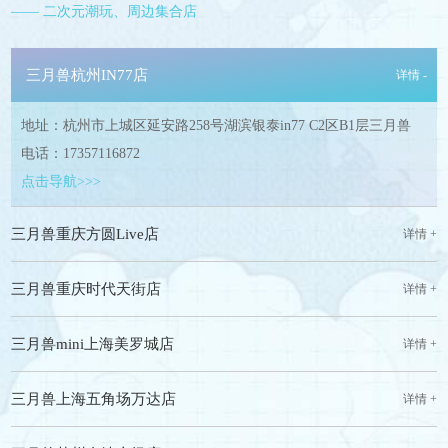
—— 二次元潮玩、周边集合店
三月兽杭州IN77店
详情 -
地址：杭州市上城区延安路258号湖滨银泰in77 C2区B1层三月兽
电话：17357116872
点击导航>>>
三月兽重庆方圆Live店
详情 +
三月兽重庆时代天街店
详情 +
三月兽mini上海美罗城店
详情 +
三月兽上海五角场万达店
详情 +