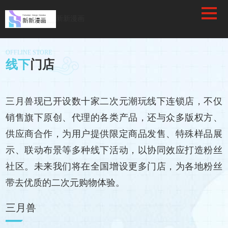
新新漫画
OFFLINE STORE
线下
门店
三月兽现已开设数十家二次元潮玩线下连锁店，不仅
销售旗下原创、代理的各类产品，还与众多版权方、
供应商合作，为用户提供限定商品发售、特殊样品展
示、联动布景等多种线下活动，以协同效应打造粉丝
社区。未来我们将在全国增设更多门店，为各地粉丝
带去优质的二次元购物体验。
三月兽